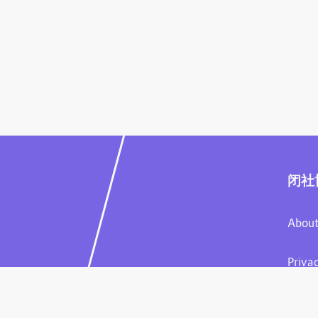
闭社
About
Priva