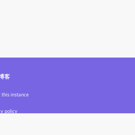
博客
 this instance
cy policy